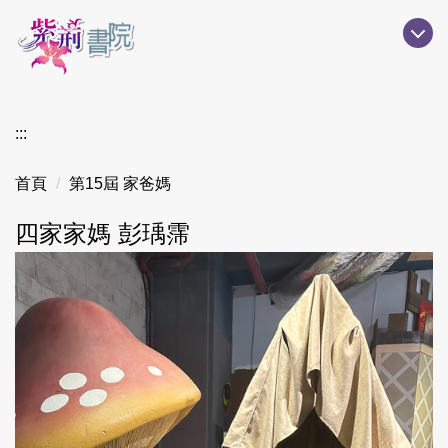
跳
到
主
要
內
:::
容
區
首頁
第15屆 家爸媽
四家家媽 彭瑀霈