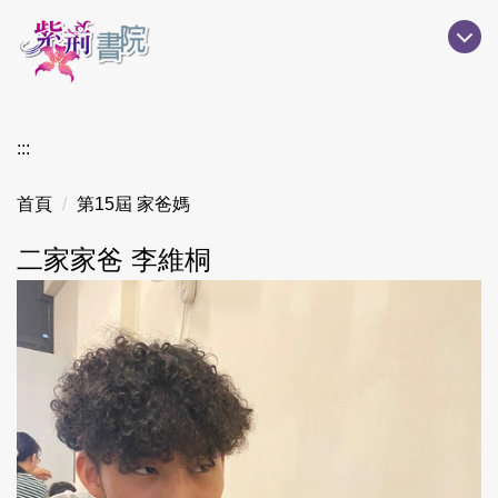
跳
到
主
要
內
:::
容
區
首頁
第15屆 家爸媽
二家家爸 李維桐